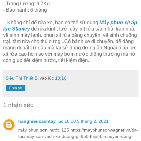
- Trọng lượng: 9.7Kg
- Bảo hành: 6 tháng
-
Không chỉ để rửa xe, bạn có thể sử dụng
Máy phun xịt áp
lực Stanley
để rửa kính, tưới cây, xịt rửa sàn nhà, trần nhà,
vệ sinh máy lạnh, phun xịt rửa băng chuyền, vệ sinh chuồng
trại, tắm rửa cho thú cưng...
Có bánh xe di chuyển, dể dàng
mang đi bất cứ đâu mà lại sử dụng đơn giản.
Ngoài
ó áp lực
xịt rửa cao hơn so với máy bơm nước thông thường mà nó
còn giúp tiết kiệm nước, tiết kiệm điện.
Siêu Thị Thiết Bị
vào lúc
19:10
Chia sẻ
1 nhận xét:
hanghieuxachtay
lúc 16:10 9 tháng 2, 2021
máy phun sơn nước 125 https://mayphunsonwagner.vn/tin-
tuc/may-son-vach-ke-duong-pl-850-thiet-bi-chuyen-dung-