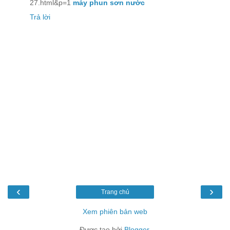
27.html&p=1
máy phun sơn nước
Trả lời
‹
›
Trang chủ
Xem phiên bản web
Được tạo bởi
Blogger
.